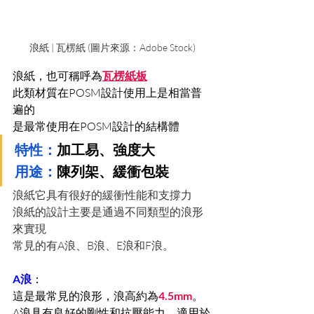
浪紙 | 瓦楞紙 (圖片來源：Adobe Stock)
浪紙，也可稱呼為
瓦楞紙板
此類材質在POSM設計使用上是相當普
遍的
是最常使用在POSM設計的結構體
特性：
加工易、強度大
用途：
陳列架、緩衝包裝
浪紙它具有很好的緩衝性能和支撐力
浪紙的設計主要是通過不同類型的浪形
來實現
常見的有A浪、B浪、E浪和F浪。
A浪
：
這是最常見的浪形，浪高約為
4.5mm
。
A浪具有良好的剛性和抗壓能力，適用於