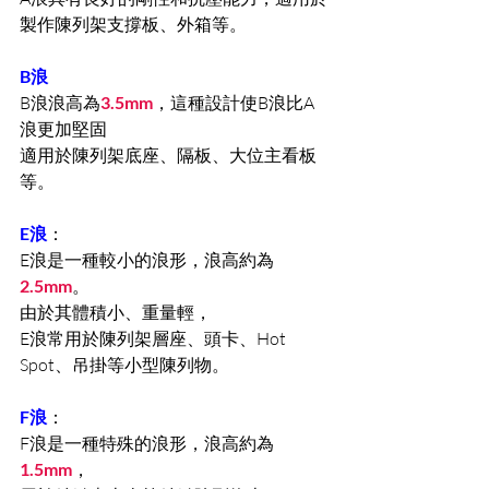
製作陳列架支撐板、外箱等。
B浪
B浪浪高為
3.5mm
，這種設計使B浪比A
浪更加堅固
適用於陳列架底座、隔板、大位主看板
等。
E浪
：
E浪是一種較小的浪形，浪高約為
2.5mm
。
由於其體積小、重量輕，
E浪常用於陳列架層座、頭卡、Hot  
Spot、吊掛等小型陳列物。
F浪
：
F浪是一種特殊的浪形，浪高約為
1.5mm
，