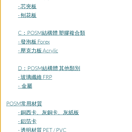
- 芯夾板
- 刨花板
C：POSM結構體 塑膠複合類
- 發泡板 Forex
- 壓克力板 Acrylic
D：POSM結構體 其他類別
- 玻璃纖維 FRP
-  金屬
POSM常用材質
- 銅西卡、灰銅卡、灰紙板
- 鋁箔卡
- 透明材質 PET / PVC