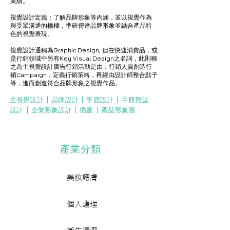
業績。
視覺設計定義：了解品牌形象等內涵，並以視覺作為
與受眾溝通的橋樑，準確傳達品牌形象並結合產品特
色的視覺表現。
視覺設計通稱為Graphic Design, 但在快速消費品，或
是行銷領域中另有Key Visual Design之名詞，此則稱
之為主視覺設計
廣告行銷活動是由：行銷人員創造行
銷Campaign，定義行銷策略，再經由設計師整合點子
等，進而創造符合品牌形象之視覺作品。
主視覺設計 | ​品牌設計 | ​平面設計 | ​手冊雜誌
設計 | ​企業形象設計 | ​插畫 | ​產品形象圖
產業分類
美妝護膚
個人護理