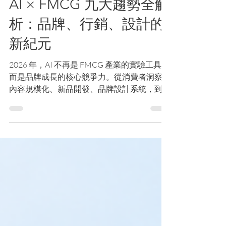
6月16日
讀畢需時 7 分鐘
AI × FMCG 九大趨勢全解
析：品牌、行銷、設計的
新紀元
2026 年，AI 不再是 FMCG 產業的實驗工具，
而是品牌成長的核心競爭力。從消費者洞察、
內容規模化、新品開發、品牌設計系統，到供
應鏈、永續包裝與全通路 ROI 優化，AI 正重
塑品牌運作模式。本文透過九大趨勢與國際案
例，解析台灣 FMCG 品牌如何從導入工具，
進一步建立可持續成長的 AI 工作流與競爭優
勢。