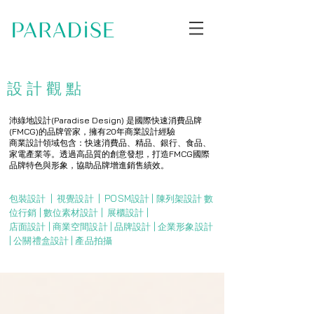
設計
設計
觀點
公司
沛綠地設計(Paradise Design) 是國際快速消費品牌
(FMCG)的品牌管家，擁有20年商業設計經驗
商業設計領域包含：快速消費品、精品、銀行、食品、
家電產業等。透過高品質的創意發想，打造FMCG國際
品牌特色與形象，協助品牌增進銷售績效。
包裝設計 | ​視覺設計 | ​POSM設計 | 陳列架設計 ​數
位行銷 | 數位素材設計 | ​展櫃設計 |
店面設計 | 商業空間設計 | 品牌設計 | 企業形象設計
| 公關禮盒設計 | 產品拍攝