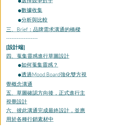
選擇競爭對手
⚫️
數據收集
⚫️
分析與比較
⚫️
三、Brief：品牌需求溝通的橋樑
------------------
[設計端]
四、蒐集靈感進行草圖設計
如何蒐集靈感？
⚫️
透過Mood Board強化雙方視
⚫️
覺概念溝通
五、草圖確認方向後，正式進行主
視覺設計
六、彼此溝通完成最終設計，並應
用於各種行銷素材中