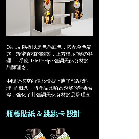
Divider隔板以黑色為底色，搭配金色湯
匙、蜂蜜杏桃的圖案，上方標示“髮の料
理”，呼應Hair Recipe強調天然食材的
品牌理念。
中間所挖空的湯匙造型呼應了“髮の料
理”的概念，將產品比喻為秀髮的營養食
糧，強化了其強調天然食材的品牌理念
瓶標貼紙 & 跳跳卡 設計