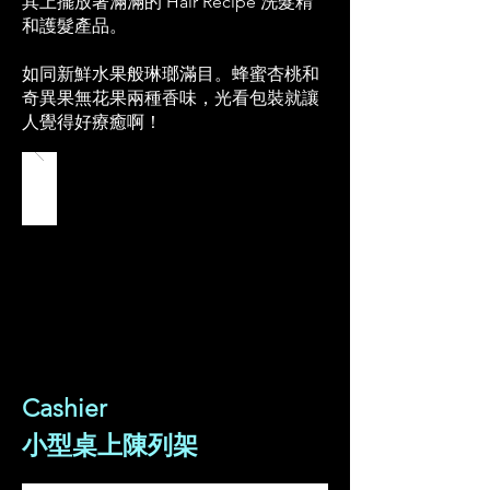
其上擺放著滿滿的 Hair Recipe 洗髮精
和護髮產品。
如同新鮮水果般琳瑯滿目。蜂蜜杏桃和
奇異果無花果兩種香味，光看包裝就讓
人覺得好療癒啊！
Cashier
小型桌上陳列架