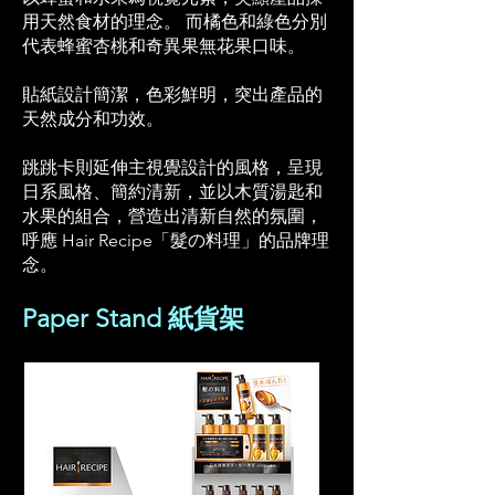
用天然食材的理念。 而橘色和綠色分別
代表蜂蜜杏桃和奇異果無花果口味。
貼紙設計簡潔，色彩鮮明，突出產品的
天然成分和功效。
跳跳卡則延伸主視覺設計的風格，
呈現
日系風格、簡約清新，並以木質湯匙和
水果的組合，
營造出清新自然的氛圍，
呼應 Hair Recipe「髮の料理」的品牌理
念。
Paper Stand 紙貨架