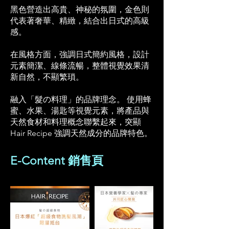
黑色營造出高貴、神秘的氛圍，金色則
代表著奢華、精緻，結合出日式的高級
感。
在風格方面，強調日式簡約風格，設計
元素簡潔、線條流暢，整體視覺效果清
新自然，不顯繁瑣。
融入「髮の料理」的品牌理念。 使用蜂
蜜、水果、湯匙等視覺元素，將產品與
天然食材和料理概念聯繫起來，突顯
Hair Recipe 強調天然成分的品牌特色。
E-Content 銷售頁