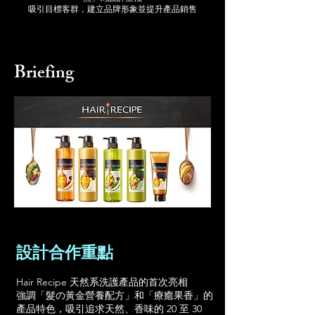
吸引目標客群，建立品牌形象並提升產品銷售
Briefing
設計合作重點
Hair Recipe 天然系洗護產品的首次亮相
強調「髮の黃金營養配方」和「療癒果香」的
產品特色，吸引追求天然、香味的 20 至 30