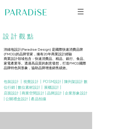
設計
設計
觀點
公司
沛綠地設計(Paradise Design) 是國際快速消費品牌
(FMCG)的品牌管家，擁有20年商業設計經驗
商業設計領域包含：快速消費品、精品、銀行、食品、
家電產業等。透過高品質的創意發想，打造FMCG國際
品牌特色與形象，協助品牌增進銷售績效。
包裝設計 | ​視覺設計 | ​POSM設計 | 陳列架設計 ​數
位行銷 | 數位素材設計 | ​展櫃設計 |
店面設計 | 商業空間設計 | 品牌設計 | 企業形象設計
| 公關禮盒設計 | 產品拍攝