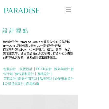
設計
設計
觀點
公司
沛綠地設計(Paradise Design) 是國際快速消費品牌
(FMCG)的品牌管家，擁有20年商業設計經驗
商業設計領域包含：快速消費品、精品、銀行、食品、
家電產業等。透過高品質的創意發想，打造FMCG國際
品牌特色與形象，協助品牌增進銷售績效。
包裝設計 | ​視覺設計 | ​POSM設計 | 陳列架設計 ​數
位行銷 | 數位素材設計 | ​展櫃設計 |
店面設計 | 商業空間設計 | 品牌設計 | 企業形象設計
| 公關禮盒設計 | 產品拍攝