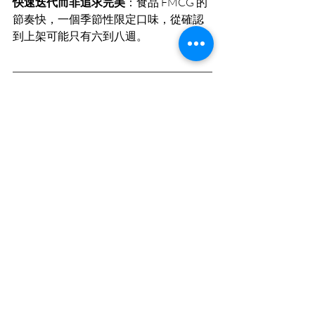
快速迭代而非追求完美
：食品 FMCG 的
節奏快，一個季節性限定口味，從確認
到上架可能只有六到八週。
食品 FMCG 的貨架，是品
牌最誠實的試煉場
Kantar 凱度最新研究指出，AI 正在重塑
消費者的每一個決策時刻。
品牌必須做到「決策就緒」| 
貨架前的三秒就是食品品牌的
「決策時刻」
在食品 FMCG 的戰場上，設計不是成