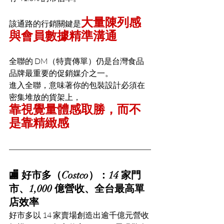
大量陳列感
該通路的行銷關鍵是
與會員數據精準溝通
全聯的 DM（特賣傳單）仍是台灣食品
品牌最重要的促銷媒介之一。
進入全聯，意味著你的包裝設計必須在
密集堆放的貨架上，
靠視覺量體感取勝，而不
是靠精緻感
🏬 好市多（Costco）：14 家門
市、1,000 億營收、全台最高單
店效率
好市多以 14 家賣場創造出逾千億元營收