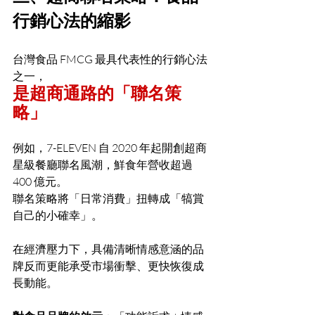
行銷心法的縮影
台灣食品 FMCG 最具代表性的行銷心法
之一，
是超商通路的「聯名策
略」
例如，7-ELEVEN 自 2020 年起開創超商
星級餐廳聯名風潮，鮮食年營收超過 
400 億元。
聯名策略將「日常消費」扭轉成「犒賞
自己的小確幸」。
在經濟壓力下，具備清晰情感意涵的品
牌反而更能承受市場衝擊、更快恢復成
長動能。