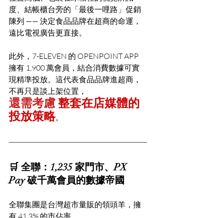
度、結帳櫃台旁的「最後一哩路」促銷
陳列 —— 決定食品品牌在超商的命運，
遠比電視廣告更直接。
此外，7-ELEVEN 的 OPENPOINT APP 
擁有 1,900 萬會員，結合消費數據可實
現精準投放。這代表食品品牌進超商，
不再只是談上架位置，
還需考慮 
整套在店媒體的
投放策略
。
🛒 全聯：1,235 家門市、PX 
Pay 破千萬會員的數據帝國
全聯集團是台灣超市量販的領頭羊，擁
有 41.3% 的市佔率。