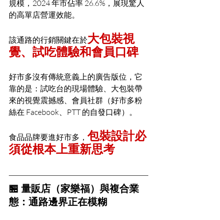
規模，2024 年市佔率 26.6%，展現驚人
的高單店營運效能。
大包裝視
該通路的行銷關鍵在於
覺、試吃體驗和會員口碑
好市多沒有傳統意義上的廣告版位，它
靠的是：試吃台的現場體驗、大包裝帶
來的視覺震撼感、會員社群（好市多粉
絲在 Facebook、PTT 的自發口碑）。
包裝設計必
食品品牌要進好市多，
須從根本上重新思考
🏪 量販店（家樂福）與複合業
態：通路邊界正在模糊