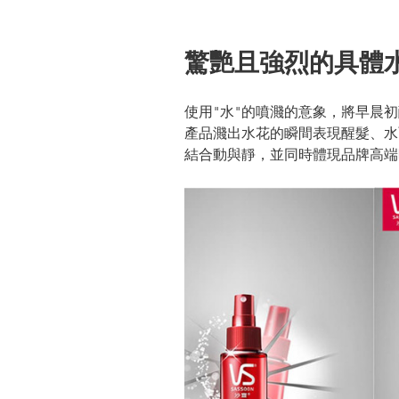
驚艷且強烈的具體
使用"水"的噴濺的意象，將早晨
產品濺出水花的瞬間表現醒髮、水
結合動與靜，並同時體現品牌高端