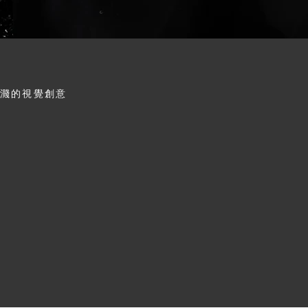
噴濺的視覺創意