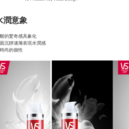
水潤意象
初醒的驚奇感具象化
面沉靜漣漪表現水潤感
時尚的個性