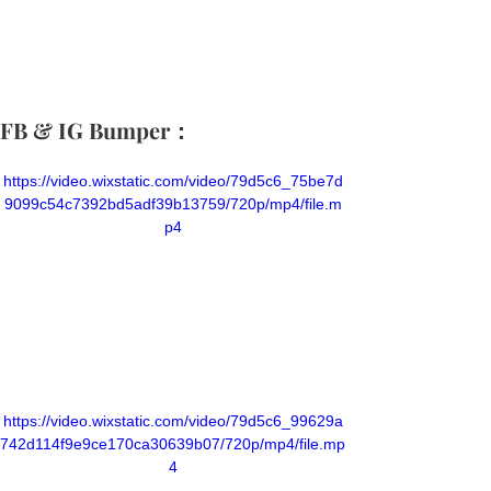
FB & IG Bumper：
https://video.wixstatic.com/video/79d5c6_75be7d
9099c54c7392bd5adf39b13759/720p/mp4/file.m
p4
https://video.wixstatic.com/video/79d5c6_99629a
742d114f9e9ce170ca30639b07/720p/mp4/file.mp
4