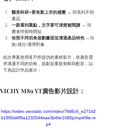
醫美科研+要有新上市的感覺 
→ 同系列不同
產品
一眼看到重點，文字要可清楚被閱讀 
→ 消
費者停留時間短
依照不同切角規劃畫面並溝通產品特色 
→功
效/成分/適用對象
此次專案使用客戶所提供的素材影片，依廣告需
求溝通不同的切角，規劃並重新剪輯與配音，以
下為設計作品展示：
VICHY M89 YT廣告影片設計：
https://video.wixstatic.com/video/79d5c6_e271d2
b1905d4ff9a1232544eae3b4fe/1080p/mp4/file.m
p4