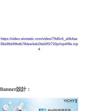
https://video.wixstatic.com/video/79d5c6_a0b4ae
38a98d49bdb78dee4ab2feb0f3/720p/mp4/file.mp
4
Banner設計：