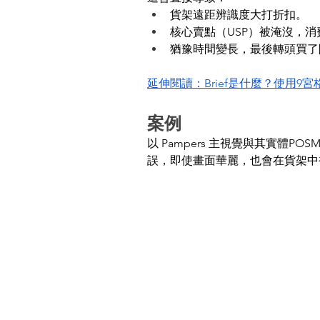
貨架遠距辨識度大打折扣。
核心賣點（USP）被淹沒，
猶豫時間變長，最後轉頭買了
延伸閱讀：Brief是什麼？使用9宮格
案例
以 Pampers 主視覺與其實
誤，即使畫面華麗，也會在貨架中