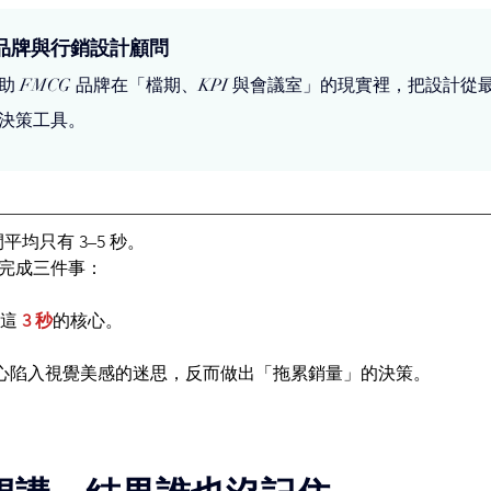
品牌與行銷設計顧問
助 FMCG 品牌在「檔期、KPI 與會議室」的現實裡，把設計
決策工具。
平均只有 3–5 秒。
完成三件事：
盤這
3 秒
的核心。
小心陷入視覺美感的迷思，反而做出「拖累銷量」的決策。