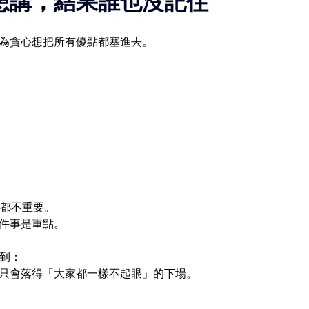
想講，結果誰也沒記住
為貪心想把所有優點都塞進去。
部都不重要。
件事是重點。
到：
只會落得「大家都一樣不起眼」的下場。