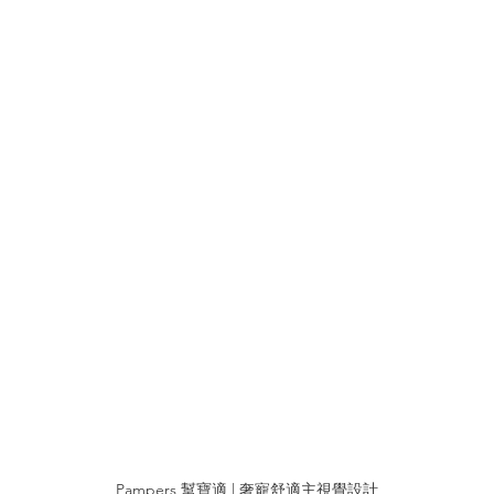
Pampers 幫寶適 | 奢寵舒適主視覺設計