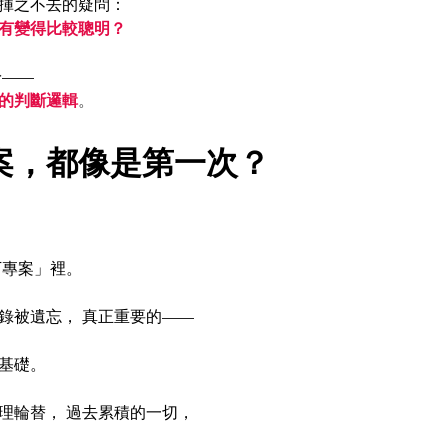
揮之不去的疑問： 
有變得比較聰明？
—— 
的判斷邏輯
。
案，都像是第一次？
下專案」裡。
錄被遺忘， 真正重要的——
 
基礎。
理輪替， 過去累積的一切，