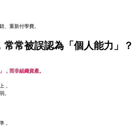
錯、重新付學費。
，常常被誤認為「個人能力」？
」，而非組織資產。
上， 
弱。
準， 