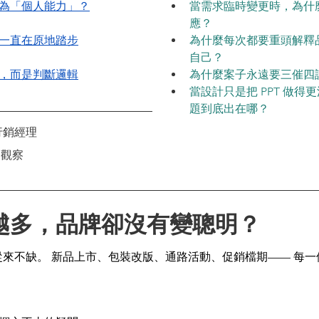
為「個人能力」？
當需求臨時變更時，為什
應？
一直在原地踏步
為什麼每次都要重頭解釋
自己？
，而是判斷邏輯
為什麼案子永遠要三催四
當設計只是把 PPT 做
題到底出在哪？
行銷經理
務觀察
越多，品牌卻沒有變聰明？
乎從來不缺。 新品上市、包裝改版、通路活動、促銷檔期—— 每